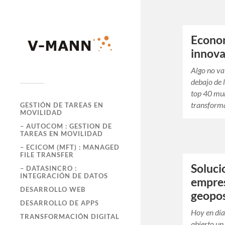
Econom
innova
Algo no v
debajo de 
top 40 mun
transforma
GESTIÓN DE TAREAS EN
MOVILIDAD
– AUTOCOM : GESTION DE
TAREAS EN MOVILIDAD
– ECICOM (MFT) : MANAGED
FILE TRANSFER
Soluci
– DATASINCRO :
INTEGRACIÓN DE DATOS
empres
DESARROLLO WEB
geopos
DESARROLLO DE APPS
Hoy en día
TRANSFORMACIÓN DIGITAL
abierto un